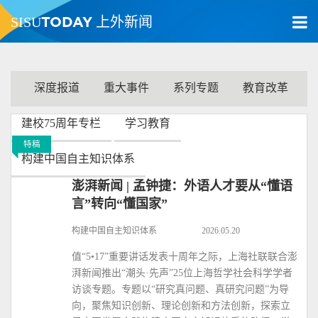
TODAY
SISU
上外新闻
深度报道
重大事件
系列专题
教育改革
建校75周年专栏
学习教育
特稿
构建中国自主知识体系
澎湃新闻 | 孟钟捷：外语人才要从“懂语
言”转向“懂国家”
构建中国自主知识体系
2026.05.20
值“5•17”重要讲话发表十周年之际，上海社联联合澎
湃新闻推出“潮头·先声”25位上海哲学社会科学学者
访谈专题。专题以“研究真问题、真研究问题”为导
向，聚焦知识创新、理论创新和方法创新，探索立