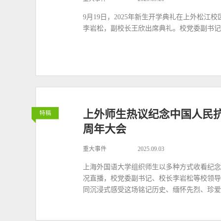
9月19日，2025年新生开学典礼在上外松
李岩松，副校长王欣出席典礼。校党委副书记
上外师生热议纪念中国人民抗
特稿
周年大会
重大事件
2025.09.03
上海外国语大学组织师生以多种方式收看纪念
况直播，校党委副书记、校长李岩松等校领导
同沉浸式感受这场铭记历史、缅怀先烈、珍爱