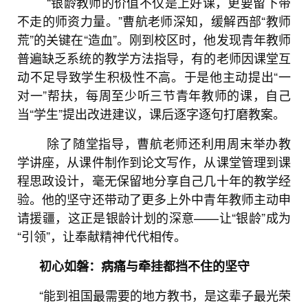
“银龄教师的价值不仅是上好课，更要留下带
不走的师资力量。”曹航老师深知，缓解西部“教师
荒”的关键在“造血”。刚到校区时，他发现青年教师
普遍缺乏系统的教学方法指导，有的老师因课堂互
动不足导致学生积极性不高。于是他主动提出“一
对一”帮扶，每周至少听三节青年教师的课，自己
当“学生”提出改进建议，课后逐字逐句打磨教案。
除了随堂指导，曹航老师还利用周末举办教
学讲座，从课件制作到论文写作，从课堂管理到课
程思政设计，毫无保留地分享自己几十年的教学经
验。他的坚守还带动了更多上外中青年教师主动申
请援疆，这正是银龄计划的深意——让“银龄”成为
“引领”，让奉献精神代代相传。
初心如磐：病痛与牵挂都挡不住的坚守
“能到祖国最需要的地方教书，是这辈子最光荣