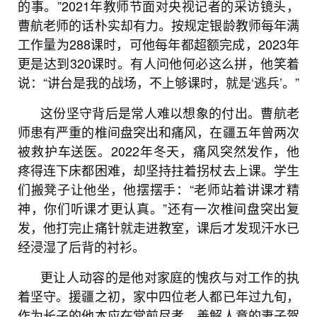
的事。”2021年教师节面对央视记者的采访镜头，
曹航老师的话朴实却有力。按规定银龄教师每年满
工作量为288课时，可他每年都超额完成，2023年
更是达到320课时。有人问他何必这么拼，他笑着
说：“讲台是我的战场，不上够课时，就是‘逃兵’。”
这份坚守背后是常人难以想象的付出。曹航老
师患有严重的椎间盘突出和痛风，在疆五年曾两次
被救护车送医。2022年冬天，痛风突然发作，他
疼得连下床都困难，却坚持拄着拐杖去上课。学生
们搬凳子让他坐，他摆摆手：“老师站着讲课才精
神，你们听课才更认真。”还有一次椎间盘突出复
发，他打完止痛针就走进教室，课后才发现汗水已
经浸湿了后背的衬衫。
更让人动容的是他对家庭的愧疚与对工作的执
着坚守。援疆之初，家中四位老人都已年过九旬，
作为长子的他本应在堂前尽孝。善解人意的妻子贺