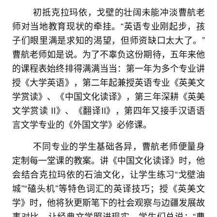
初抵克拉玛依，戈壁的壮阔未能冲淡曹航老
师对当地教育现状的牵挂。“英语专业刚起步，孩
子们眼里满是求知的渴望，但师资缺口太大了。”
曹航老师如是说。为了不辜负这份期待，五年来他
的课程表始终排得满满当当：第一年为多个专业讲
授《大学英语》，第二年起兼授英语专业《英美文
学赏读》、《中国文化读译》，第三年深耕《英美
文学赏读 II》、《翻译II》，第四年又接手汉语语
言文学专业的《外国文学》必修课。
不同专业的学生基础各异，曹航老师便量身
定制每一堂课的教案。讲《中国文化读译》时，他
会结合克拉玛依的石油文化，让学生练习“戈壁油
城”“磕头机”等特色词汇的英译技巧；授《英美文
学》时，他将狄更斯笔下的社会观察与边疆发展故
事对比，让经典文学照进现实。学生们总说：“曹