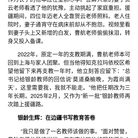
云老师看透了他的犹豫，主动挑起了家庭重担。援
疆期间，四位年迈老人全靠贺云老师照料。老人住
院时，妻子通宵守在病床前却从不抱怨。视频里看
到妻子头上又新增的白发，曹航老师偷偷抹泪，转
身又投入备课。
2022年，原定一年的支教期满，曹航老师本可
回到上海与家人团聚。但当他得知克拉玛依校区希
望他留下来再支教一年时，他立刻答应留下：“总
书记给银龄教师的回信说‘莫道桑榆晚，为霞尚满
天’，这里需要我，我就不能走。”他把任期改为三
年长期。2025年2月，又作为“新一批”银龄教师再
次踏上援疆路。
银龄生辉：在边疆书写教育答卷
“我只是做了一名教师该做的事。”面对赞誉，