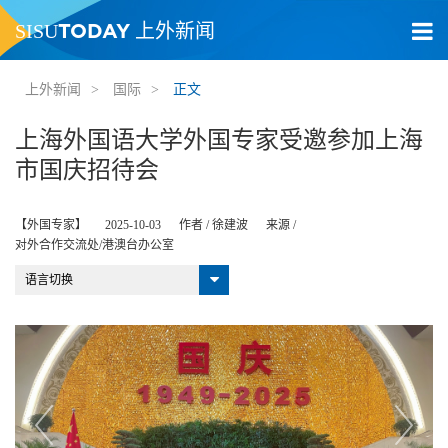
TODAY
SISU
上外新闻
上外新闻
>
国际
>
正文
上海外国语大学外国专家受邀参加上海
市国庆招待会
【外国专家】
2025-10-03
作者 /
徐建波
来源 /
对外合作交流处/港澳台办公室
语言切换