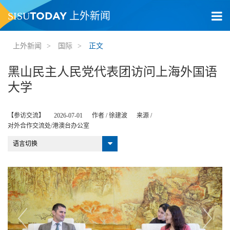
TODAY
SISU
上外新闻
上外新闻
>
国际
>
正文
黑山民主人民党代表团访问上海外国语
大学
【参访交流】
2026-07-01
作者 /
徐建波
来源 /
对外合作交流处/港澳台办公室
语言切换