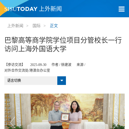
TODAY
SISU
上外新闻
上外新闻
>
国际
>
正文
巴黎高等商学院学位项目分管校长一行
访问上海外国语大学
【参访交流】
2025-09-30
作者 /
徐建波
来源 /
对外合作交流处/港澳台办公室
语言切换