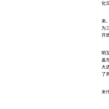
化
来
为
开
明
盖
大
了
米