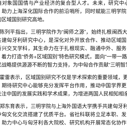
晓对象国国情与产业经济的复合型人才。未来，研究中
、助力上海深化国际合作的前沿哨所，同时赋能三明学院
的区域国别研究高地。
陈列平指出，三明学院作为“闽师之源”，始终扎根闽西
共建匈牙利研究中心，是深化对外开放合作、推动区域国
新兴交叉学科，其生命力在于扎根现实、融通中外、服务
，着力打造“侨务+区域国别”特色研究模式，面向“一带一
家战略提供源源不断的智力支持，为中匈合作贡献“三明智
霍雷表示，区域国别研究不仅是学术探索的重要领域，
，期待研究中心能够充分发挥平台作用，推动中国学界更
关注中国的发展实践和学术成果，为增进两国人民相知相
郑东育表示，三明学院与上海外国语大学携手共建匈牙
中匈文化交流搭建了优质平台。省社科联将立足本职、发
，助力中心与匈牙利各大院校、研究机构开展常态化协作