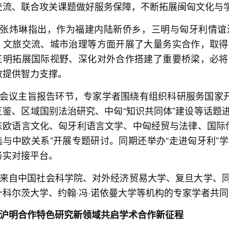
交流、联合攻关课题做好服务保障，不断拓展闽匈文化与
张炜琳指出，作为福建内陆新侨乡，三明与匈牙利情谊
、文旅交流、城市治理等方面开展了大量务实合作，取得
三明拓展国际视野、深化对外合作搭建了重要桥梁，必将
放提供智力支撑。
会议主旨报告环节，专家学者围绕有组织科研服务国家开
互鉴、区域国别法治研究、中匈“知识共同体”建设等话题
东欧语言文化、匈牙利语言文学、中匈经贸与法律、国际传
选与中欧关系”开展专题研讨。同期还举办“走进匈牙利”
务实对接平台。
来自中国社会科学院、对外经济贸易大学、复旦大学、
什科尔茨大学、约翰·冯·诺依曼大学等机构的专家学者共
沪明合作特色研究新领域共启学术合作新征程