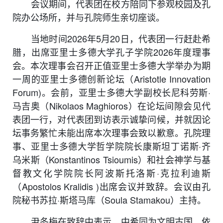
会议期间，代表团在校方陪同下参观校园及孔
院办公场所，并与
孔院
师生亲切座谈。
当地时间
2026年
5月20日，代表团一行赶赴希
腊，出席亚里士多德大学孔子学院2026年度理事
会。
本次理事会
召开正值亚里士多德大学
举办为期
一周的亚里士多德创新论坛
（Aristotle Innovation
Forum)。
会前，亚里士多德大学副校长尼科劳斯·
马吉奥（Nikolaos Maghioros）
在论坛间隙会见代
表团一行，对代表团到访表示诚挚问候，并就因论
坛
事务
繁忙未能出席本次理事会致以歉意。
孔院
理
事、
亚里士多德大学哲学院院长康斯坦丁诺斯·齐
乌米斯（Konstantinos Tsioumis）
和
社会神学与基
督教文化学院院长阿波斯托洛斯·克拉利迪斯
（Apostolos Kralidis )出席会议并致辞。会议由孔
院秘书苏拉·斯塔马库（Soula Stamakou）主持
。
尹冬梅在致辞中表示，中希同为文明古国，依