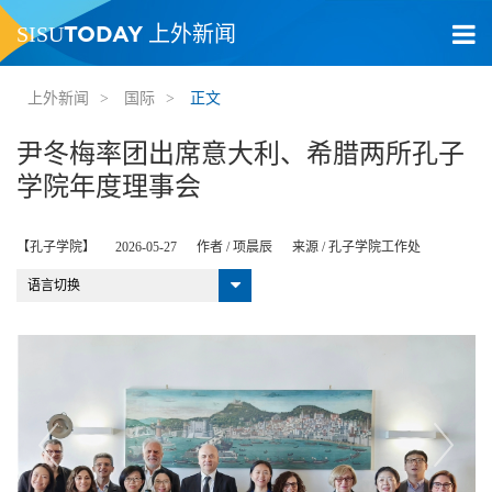
TODAY
SISU
上外新闻
上外新闻
>
国际
>
正文
尹冬梅率团出席意大利、希腊两所孔子
学院年度理事会
【孔子学院】
2026-05-27
作者 /
项晨辰
来源 /
孔子学院工作处
语言切换