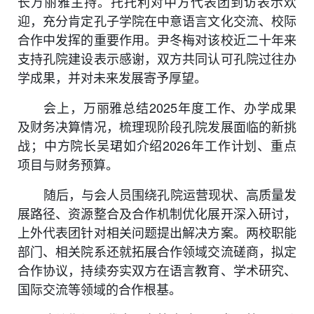
长万丽雅主持。托托利对中方代表团到访表示欢
迎，充分肯定孔子学院在中意语言文化交流、校际
合作中发挥的重要作用。尹冬梅对该校近二十年来
支持孔院建设表示感谢，双方共同认可孔院过往办
学成果，并对未来发展寄予厚望。
会上，万丽雅总结2025年度工作、办学成果
及财务决算情况，梳理现阶段
孔院
发展面临的
新
挑
战；中方院长吴珺如介绍2026年工作计划、重点
项目与财务预算。
随后，
与会人员围绕孔院运营
现状
、高质量发
展路径、资源整合及合作机制优化展开深入研讨，
上外代表团针对相关问题提出解决方案。两校职能
部门、相关院系还就拓展合作领域交流磋商，拟定
合作协议，持续夯实双方在语言教育、学术研究、
国际交流等领域的合作根基。