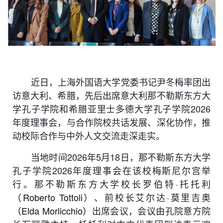
近日，上海外国语大学党委书记尹冬梅率团出
访意大利、希腊，先后出席意大利那不勒斯东方大
学
孔子学院和
希腊亚里士多德大学孔子学院2026
年度理事会，与合作院校共话发展、深化协作，推
动校际合作与中外人文交流走深走实。
当地时间
2026年
5月18日，那不勒斯东方大学
孔子学院2026年度理事会在该校梅斯尼尔宫举
行。那不勒斯东方大学校长罗伯特·托托利
（Roberto Tottoli）
、
前
校长艾尔达·莫里吉奥
（Elda Morlicchio）
出席会议，会议由孔院意方院