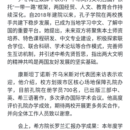
托“一带一路”框架，两国经贸、人文、教育合作持
续深化。自2018年建院以来，孔子学院在两校携
手共建下稳步发展，已成为当地学习中文、了解中
国的重要平台。她提出，未来双方将聚焦本土师资
培养、特色课程研发、中文专业建设，积极探索联
合学位、联合科研、学术论坛等合作模式，完善师
生互访机制，并引述中希先贤哲思，指出两大文明
的精神共鸣是两国友好发展的坚实基础。
康斯坦丁诺斯·齐乌米斯对代表团来访表示欢
迎，他介绍，校方划拨
市
区核心场地保障孔院办
学，目前
孔院
在册学员700名，已出版三部中、
英、希三语著作，多次承办国际学术会议。他高度
评价孔院办学成效，期待两校开展更多务实合作，
并向全体工作人员致以谢意。
会上，希方院长罗兰汇报办学成果：本年度学