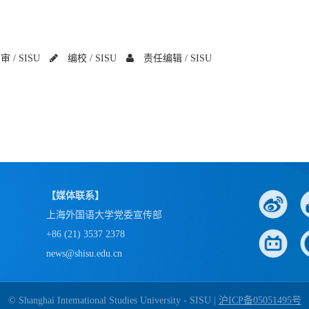
审 /
SISU
编校 /
SISU
责任编辑 /
SISU
【媒体联系】
上海外国语大学党委宣传部
+86 (21) 3537 2378
news@shisu.edu.cn
© Shanghai Intemational Studies University - SISU |
沪ICP备05051495号