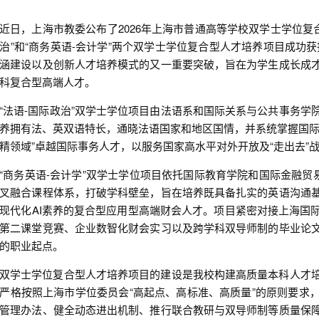
近日，上海市教委公布了2026年上海市普通高等学校双学士学位复
治”和“商务英语-会计学”两个双学士学位复合型人才培养项目成功获
涵建设以及创新人才培养模式的又一重要突破，旨在为学生成长成
科复合型高端人才。
“法语-国际政治”双学士学位项目由法语系和国际关系与公共事务
养拥有法、英双语特长，通晓法语国家和地区国情，并系统掌握国际
精领域”卓越国际事务人才，以服务国家高水平对外开放及“走出去”
“商务英语-会计学”双学士学位项目依托国际教育学院和国际金融贸
叉融合课程体系，打破学科壁垒，旨在培养既具备扎实的英语沟通
现代化AI素养的复合型应用型高端财会人才。项目紧密对接上海国
第二课堂竞赛、企业数智化财会实习以及跨学科双导师制的毕业论
的职业起点。
双学士学位复合型人才培养项目的建设是我校构建高质量本科人才
严格按照上海市学位委员会“高起点、高标准、高质量”的原则要求
管理办法、健全动态进出机制、推行联合教研与双导师制等质量保