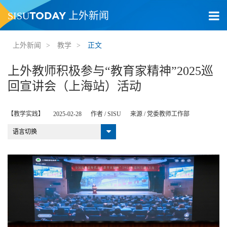
TODAY
SISU
上外新闻
上外新闻
>
教学
>
正文
上外教师积极参与“教育家精神”2025巡
回宣讲会（上海站）活动
【教学实践】
2025-02-28
作者 /
SISU
来源 /
党委教师工作部
语言切换