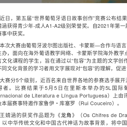
近日，第五届“世界葡萄牙语日故事创作”竞赛公布结果
婧涵获得青少年-成人A1-A2级别荣誉奖。自2021年
赛事中获奖。
本次大赛由葡萄牙波尔图出版社、卡蒙斯—合作与语言
主办，面向在海外葡语教学网络、卡蒙斯学院海外教学
言文化课程的学生，旨在通过以“包容”为主题的文学创
不同文化背景的学习者用文字展现对“包容”的理解，促
大赛分5个级别，近百名来自世界各地的参赛选手展开
者。比赛结果于5月5日在里斯本举办的5L国际葡语语言与文学
ternacional de Literatura e Língua Po
本届赛事特邀作家鲁伊・库塞罗（Rui Couceiro）。
王婧涵的获奖作品题为《
龙角
》（Os Chifres 
，以中华传统文化和中国古代神话为故事背景，将中