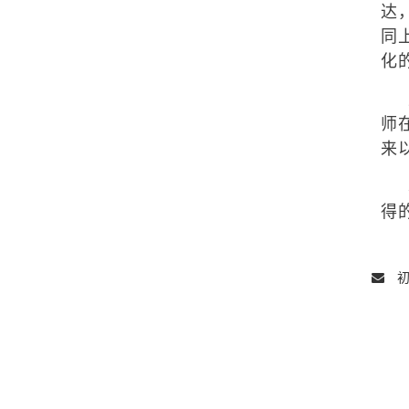
达
同
化
师
来
得
初