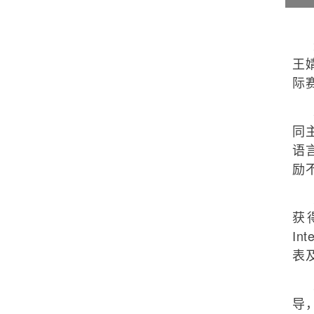
王
际
同
语
励
获得
In
表及
导