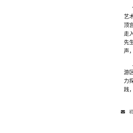
艺
顶
走
先
声
游
力
践
初