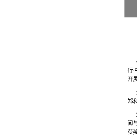
行
开
郑
闻
获