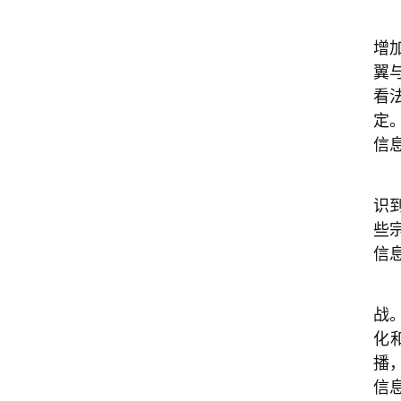
增
翼
看
定。
信
识
些
信
战
化
播
信