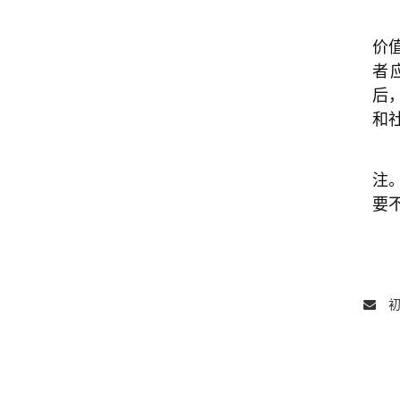
价
者
后
和
注
要
初