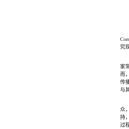
Com
究
家
而
传
与
众
持
过