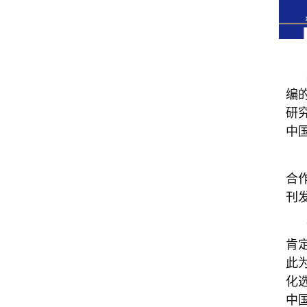
编
研
中
合
刊
肯
此
化
中