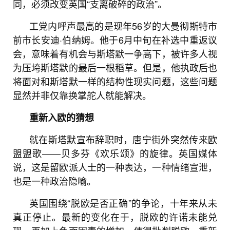
同，必须改变英国“支离破碎的政治”。
工党内呼声最高的是现年56岁的大曼彻斯特市
前市长安迪·伯纳姆。他于6月中旬在补选中重返议
会，意味着有机会与斯塔默一争高下，被许多人视
为压垮斯塔默的最后一根稻草。但是，他执政后也
将面对和斯塔默一样的结构性现实问题，这些问题
显然并非仅靠换掌舵人就能解决。
重新入欧的猜想
就在斯塔默宣布辞职时，唐宁街外突然传来欧
盟盟歌——贝多芬《欢乐颂》的旋律。英国媒体
说，这是留欧派人士的一种表达，一种情绪宣泄，
也是一种政治隐喻。
英国围绕“脱欧是否正确”的争论，十年来从未
真正停止。最新的变化在于，脱欧的许诺未能兑