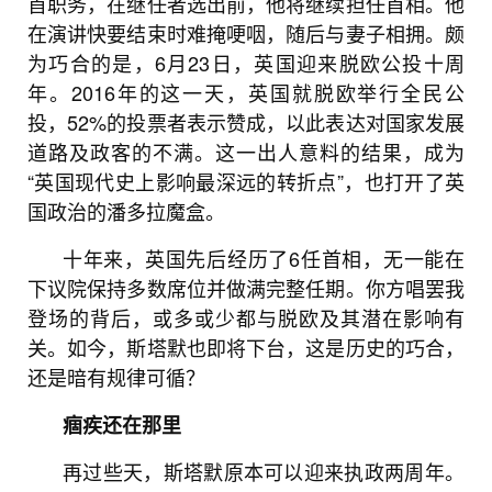
首职务，在继任者选出前，他将继续担任首相。他
在演讲快要结束时难掩哽咽，随后与妻子相拥。颇
为巧合的是，6月23日，英国迎来脱欧公投十周
年。2016年的这一天，英国就脱欧举行全民公
投，52%的投票者表示赞成，以此表达对国家发展
道路及政客的不满。这一出人意料的结果，成为
“英国现代史上影响最深远的转折点”，也打开了英
国政治的潘多拉魔盒。
十年来，英国先后经历了6任首相，无一能在
下议院保持多数席位并做满完整任期。你方唱罢我
登场的背后，或多或少都与脱欧及其潜在影响有
关。如今，斯塔默也即将下台，这是历史的巧合，
还是暗有规律可循？
痼疾还在那里
再过些天，斯塔默原本可以迎来执政两周年。