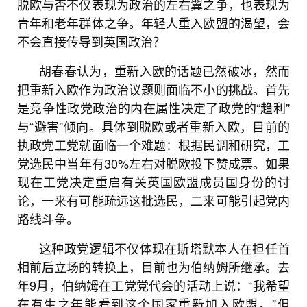
脱欧与否不仅表现为政治的左右翼之争，也表现为
青年和老年群体之争。年轻人重入欧盟的渴望，会
不会直接传导到英国政治？
胡春春认为，重新入欧的话题已然破冰，然而
把重新入欧作为政治议题则面临不小的挑战。首先
是竞争性政党政治的内在属性决定了政党的“趋利”
与“避害”倾向。具体到脱欧或者重新入欧，目前的
执政党工党就面临一个难题：根据民调和研究，工
党选民中当年有30%左右对脱欧投下赞成票。如果
现在工党决定重启有关英国欧盟成员国身份的讨
论，一来有可能疏远这批选民，二来可能引起党内
路线斗争。
这种政党逻辑不仅体现在斯塔默本人在担任首
相前后立场的转换上，目前也为伯纳姆所继承。去
年9月，伯纳姆在工党党代会的活动上说：“我希望
在有生之年能看到这个国家重新加入欧盟。”但