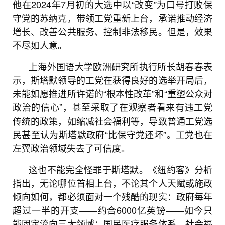
他在2024年7月初的大选中以“改变”为口号打败保
守党的苏纳克，带领工党重新上台，承诺推动经济
增长、改善公共服务、控制非法移民。但是，效果
不尽如人意。
上海外国语大学欧洲研究所执行所长胡春春表
示，斯塔默领导的工党在获得良好的选举开局后，
未能如愿推进所许诺的“根本性改革”和“重塑公众对
政治的信心”，甚至采取了在观察者看来有违工党
传统的政策，如缩减社会福利等，导致普通工党选
民甚至认为斯塔默政府“比保守党还坏”。工党也在
左翼政治领域失去了可信度。
这也不能完全怪罪于斯塔默。《纽约客》分析
指出，无论哪位首相上台，不论其个人天赋或施政
倾向如何，都必须面对一个残酷的现实：政府每年
超过一半的开支——约合6000亿英镑——如今只
能固定流向三大领域：国民医疗服务体系、社会福