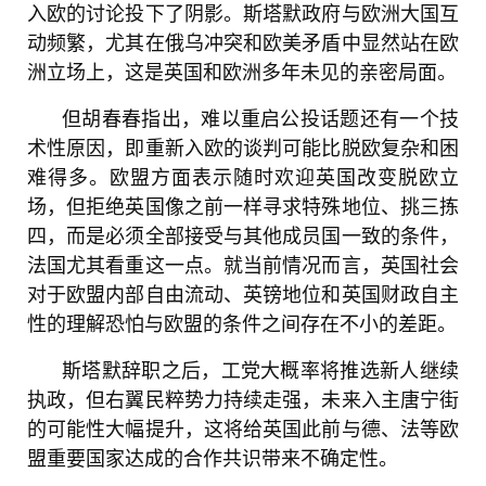
入欧的讨论投下了阴影。斯塔默政府与欧洲大国互
动频繁，尤其在俄乌冲突和欧美矛盾中显然站在欧
洲立场上，这是英国和欧洲多年未见的亲密局面。
但胡春春指出，难以重启公投话题还有一个技
术性原因，即重新入欧的谈判可能比脱欧复杂和困
难得多。欧盟方面表示随时欢迎英国改变脱欧立
场，但拒绝英国像之前一样寻求特殊地位、挑三拣
四，而是必须全部接受与其他成员国一致的条件，
法国尤其看重这一点。就当前情况而言，英国社会
对于欧盟内部自由流动、英镑地位和英国财政自主
性的理解恐怕与欧盟的条件之间存在不小的差距。
斯塔默辞职之后，工党大概率将推选新人继续
执政，但右翼民粹势力持续走强，未来入主唐宁街
的可能性大幅提升，这将给英国此前与德、法等欧
盟重要国家达成的合作共识带来不确定性。