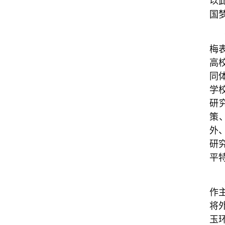
国
梅
高
同
学
研
策
外
研
平
作
将
玉