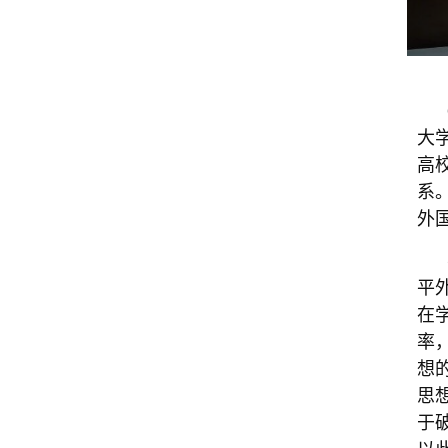
大
高
系
外
平
在
率
想
思
于
以