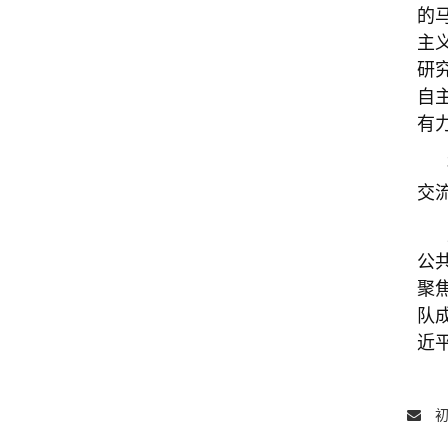
的
主
研
自
有
交
公
聚
队
近
初