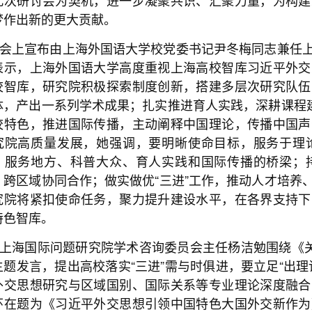
梦作出新的更大贡献。
会上宣布由上海外国语大学校党委书记尹冬梅同志兼任
表示，上海外国语大学高度重视上海高校智库习近平外交
校智库，研究院积极探索制度创新，搭建多层次研究队伍
体，产出一系列学术成果；扎实推进育人实践，深耕课程建
校特色，推进国际传播，主动阐释中国理论，传播中国声
究院高质量发展，她强调，要明晰使命目标，服务于理
、服务地方、科普大众、育人实践和国际传播的桥梁；
、跨区域协同合作；做实做优“三进”工作，推动人才培养
究院将紧扣使命任务，聚力提升建设水平，在各界支持下
特色智库。
上海国际问题研究院学术咨询委员会主任杨洁勉围绕《关
主题发言，提出高校落实“三进”需与时俱进，要立足“出
外交思想研究与区域国别、国际关系等专业理论深度融合
环在题为《习近平外交思想引领中国特色大国外交新作为