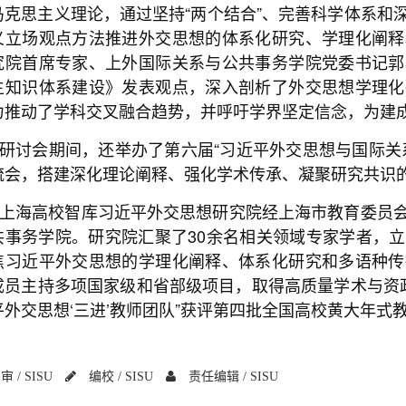
马克思主义理论，通过坚持“两个结合”、完善科学体系和
义立场观点方法推进外交思想的体系化研究、学理化阐释
究院首席专家、上外国际关系与公共事务学院党委书记郭
主知识体系建设》发表观点，深入剖析了外交思想学理化
力推动了学科交叉融合趋势，并呼吁学界坚定信念，为建
研讨会期间，还举办了第六届“习近平外交思想与国际关
流会，搭建深化理论阐释、强化学术传承、凝聚研究共识
上海高校智库习近平外交思想研究院经上海市教育委员
共事务学院。研究院汇聚了30余名相关领域专家学者，
焦习近平外交思想的学理化阐释、体系化研究和多语种传
成员主持多项国家级和省部级项目，取得高质量学术与资政
平外交思想‘三进’教师团队”获评第四批全国高校黄大年式
审 /
SISU
编校 /
SISU
责任编辑 /
SISU