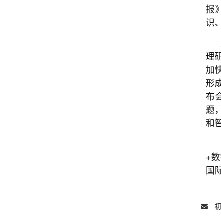
报
识
理
加
形
布
题
和
+
国
初