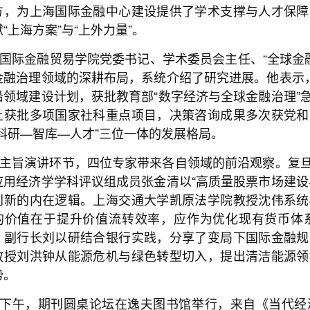
方，为上海国际金融中心建设提供了学术支撑与人才保障
“上海方案”与“上外力量”。
国际金融贸易学院党委书记、学术委员会主任、“全球金
金融治理领域的深耕布局，系统介绍了研究进展。他表示，
沿领域建设计划，获批教育部“数字经济与全球金融治理”
上获批多项国家社科重点项目，决策咨询成果多次获党和
“科研—智库—人才”三位一体的发展格局。
主旨演讲环节，四位专家带来各自领域的前沿观察。复
应用经济学学科评议组成员张金清以“高质量股票市场建设
创新的内在逻辑。上海交通大学凯原法学院教授沈伟系统
的价值在于提升价值流转效率，应作为优化现有货币体
、副行长刘以研结合银行实践，分享了变局下国际金融规
教授刘洪钟从能源危机与绿色转型切入，提出清洁能源领
势。
下午，期刊圆桌论坛在逸夫图书馆举行，来自《当代经