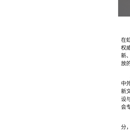
在
权
新
放
中
新
设
会
分