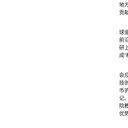
地
贡献
球
前
研
成
会
技
币
记
院
优