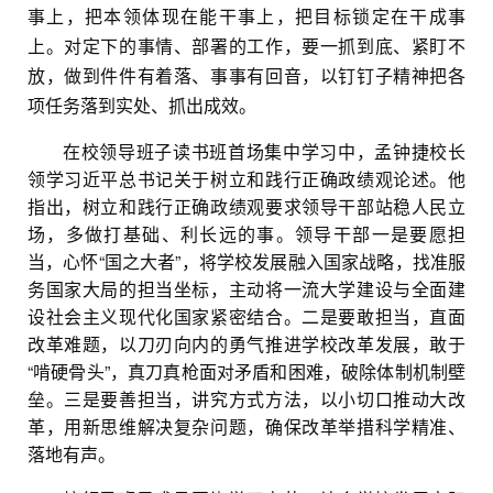
事上，把本领体现在能干事上，把目标锁定在干成事
上。对定下的事情、部署的工作，要一抓到底、紧盯不
放，做到件件有着落、事事有回音，以钉钉子精神把各
项任务落到实处、抓出成效。
在校领导班子读书班首场集中学习中，孟钟捷校长
领学习近平总书记关于树立和践行正确政绩观论述。他
指出，树立和践行正确政绩观要求领导干部站稳人民立
场，多做打基础、利长远的事。领导干部一是要愿担
当，心怀“国之大者”，将学校发展融入国家战略，找准服
务国家大局的担当坐标，主动将一流大学建设与全面建
设社会主义现代化国家紧密结合。二是要敢担当，直面
改革难题，以刀刃向内的勇气推进学校改革发展，敢于
“啃硬骨头”，真刀真枪面对矛盾和困难，破除体制机制壁
垒。三是要善担当，讲究方式方法，以小切口推动大改
革，用新思维解决复杂问题，确保改革举措科学精准、
落地有声。