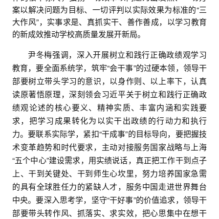
案以解决问题为目标、一切评判以实际效果为标准的“三
大作风”，实事求是、真抓实干、善作善成，以学习教育
的新成效推动学校高质量发展开新局。
尹冬梅强调，深入开展树立和践行正确政绩观学习
教育，要全面系统学，筑牢“会干事”的过硬本领，领导干
部要树立带头学习的意识，以身作则、以上率下，认真
读原著悟原理，深刻领会习近平关于树立和践行正确政
绩观论述的核心要义、精神实质、丰富内涵和实践要
求，把学习成果转化为以实干出政绩的行动力和执行
力。要联系实际学，紧扣“干成事”的目标导向，要把握技
术变革趋势和时代要求，主动对接服务国家战略与上海
“五个中心”建设需求，用实绩说话，真正把工作干到点子
上、干到关键处、干到师生心坎里，努力培养国家急需
的具有全球胜任力的紧缺人才，服务中国走进世界舞台
中央。要深入思考学，坚守“干好事”的价值追求，领导干
部要带头转作风、抓落实、求实效，把心思集中在想干