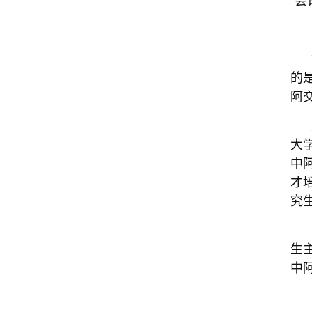
的
阿
大
中
才
究
生
中