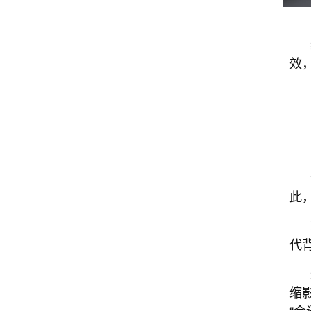
效
此
代
缩
“