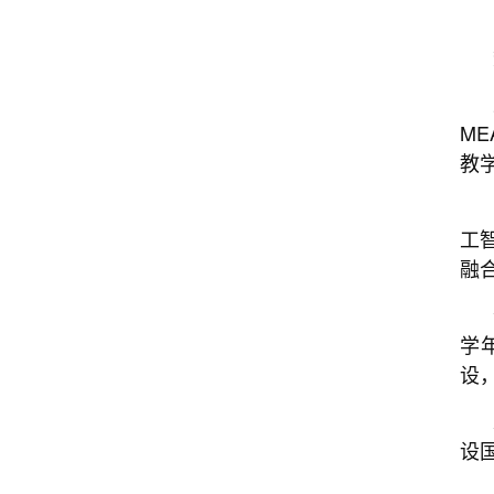
M
教
工
融
学
设
设