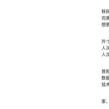
移
完
想
外
人
人
首
数
技
家