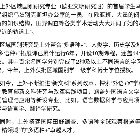
上外区域国别研究专业（欧亚文明研究班）的首届学生
民组织乌兹别克斯坦办公室的一员。在欧亚班，大量的阅
善的知识结构，田野调查等各类学术活动大大开阔了她的
更近的轨道上”。
区域国别研究是上外整合“多语种+”、人类学、历史学
“多语种+”拓展课已累计运行6年，开设10期课程，涵盖14
次。其中百余名同学分别完成了2种及以上不同语言的学习
次。今年，上外获批区域国别学一级学科博士学位授权。
如今，上外不断推进“新文科”系列改革，探索“外语+X
批教育部新文科研究与改革实践项目，涵盖外国语言文学
据管理与应用等新设专业。比如，语言数据科学与应用项
术与语言学、翻译学研究。
同时，上外搭建国际田野调查、多语种全球观察报道等
、精领域”的“多语种+”卓越人才。