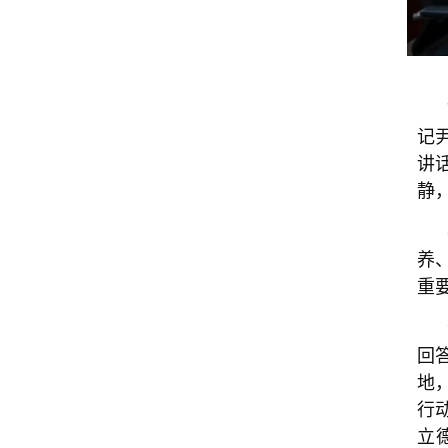
记
讲
静
养
重
回
地
行
立