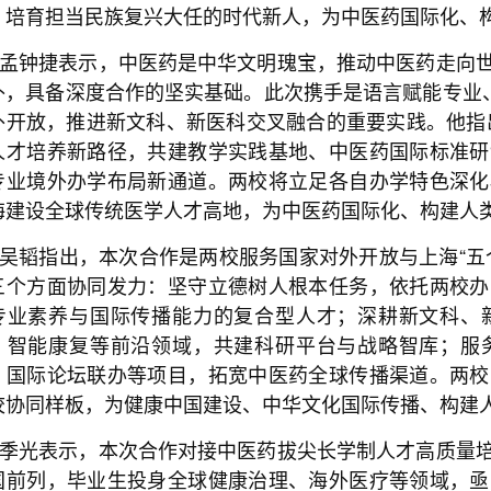
，培育担当民族复兴大任的时代新人，为中医药国际化、
孟钟捷表示，中医药是中华文明瑰宝，推动中医药走向
补，具备深度合作的坚实基础。此次携手是语言赋能专业、
外开放，推进新文科、新医科交叉融合的重要实践。他指出
人才培养新路径，共建教学实践基地、中医药国际标准研
专业境外办学布局新通道。两校将立足各自办学特色深化
海建设全球传统医学人才高地，为中医药国际化、构建人
吴韬指出，本次合作是两校服务国家对外开放与上海“五
三个方面协同发力：坚守立德树人根本任务，依托两校办
专业素养与国际传播能力的复合型人才；深耕新文科、
、智能康复等前沿领域，共建科研平台与战略智库；服
、国际论坛联办等项目，拓宽中医药全球传播渠道。两校
校协同样板，为健康中国建设、中华文化国际传播、构建
季光表示，本次合作对接中医药拔尖长学制人才高质量
国前列，毕业生投身全球健康治理、海外医疗等领域，亟