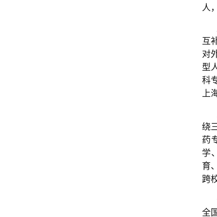
人
互
对
型
科
上
绕
药
学
育
跨
全