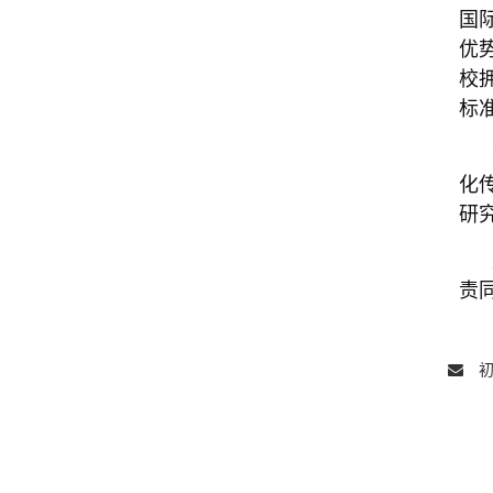
国
优
校
标
化
研
责
初