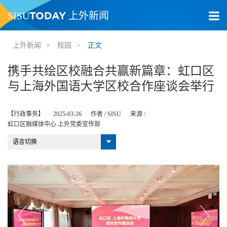
TODAY
SISU
上外新闻
上外新闻
>
校园
>
正文
携手共绘区校融合共赢新篇章：虹口区
与上海外国语大学区校合作座谈会举行
【行政事务】
2025-03-26
作者 /
SISU
来源 /
虹口区融媒体中心 上外党委宣传部
语言切换