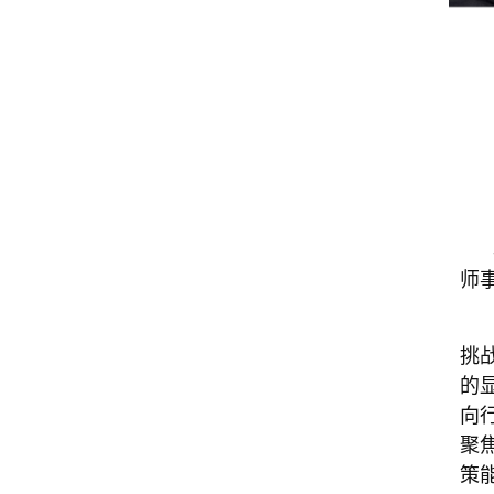
师
挑
的
向
聚
策