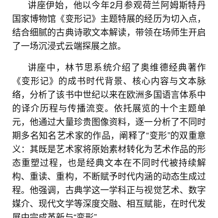
讲座伊始，他以今年2月参观荷兰阿姆斯特丹
国家博物馆《变形记》主题特展的经历为切入点，
结合细腻的古典诗歌文本解读，带领在场师生开启
了一场沉浸式云端探展之旅。
讲座中，林节思系统介绍了奥维德经典著作
《变形记》的成书时代背景、核心内容与文本脉
络，分析了该书中世纪以来在欧洲多国语言体系中
的译介历程与传播流变。依托展览的十个主题单
元，他通过大量珍贵图像资料，逐一分析了不同时
期多名知名艺术家的作品，阐释了“变形”的双重意
义：其既是艺术家将原始素材转化为艺术作品的形
态重塑过程，也是经典文本在不同时代被持续解
构、重读、重构，不断赋予时代内涵的动态生成过
程。他强调，古典学这一学科正与视觉艺术、数字
媒介、现代文学等深度交融、相互赋能，在时代发
展中完成革新与“变形”。