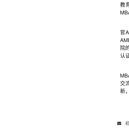
教
M
官A
AM
院
认
此
M
交
新
初