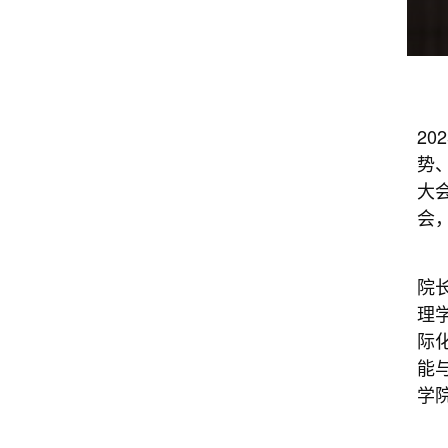
2
势
大
会
院长
理
际
能
学