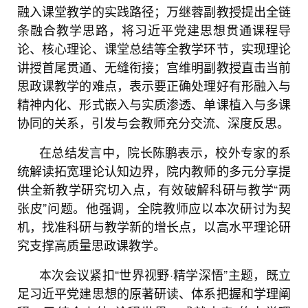
融入课堂教学的实践路径；万继蓉副教授提出全链
条融合教学思路，将习近平党建思想贯通课程导
论、核心理论、课堂总结等全教学环节，实现理论
讲授首尾贯通、无缝衔接；宫维明副教授直击当前
思政课教学的难点，表示要正确处理好有形融入与
精神内化、形式嵌入与实质渗透、单课植入与多课
协同的关系，引发与会教师充分交流、深度反思。
在总结发言中，院长陈鹏表示，校外专家的系
统解读拓宽理论认知边界，院内教师的多元分享提
供全新教学研究切入点，有效破解科研与教学“两
张皮”问题。他强调，全院教师应以本次研讨为契
机，找准科研与教学新的增长点，以高水平理论研
究支撑高质量思政课教学。
本次会议紧扣“世界视野·精学深悟”主题，既立
足习近平党建思想的原著研读、体系把握和学理阐