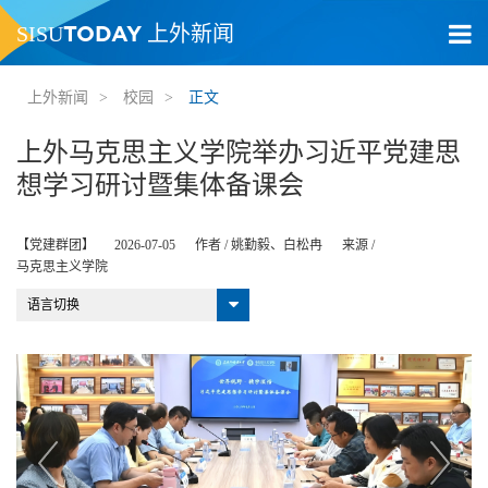
TODAY
SISU
上外新闻
上外新闻
>
校园
>
正文
上外马克思主义学院举办习近平党建思
想学习研讨暨集体备课会
【党建群团】
2026-07-05
作者 /
姚勤毅、白松冉
来源 /
马克思主义学院
语言切换