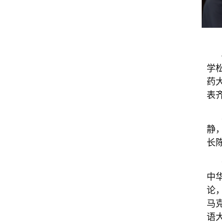
学
药
表
静
长
中
论
马
语