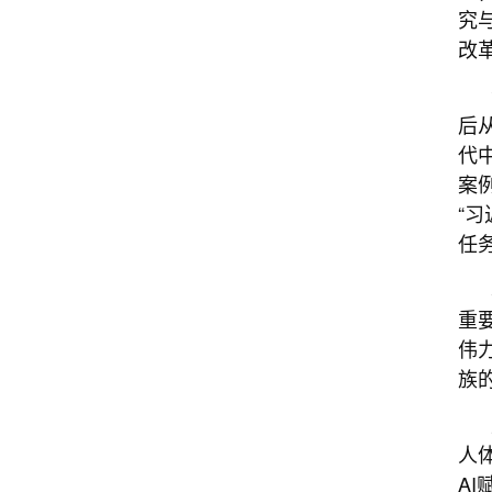
究
改
后
代
案
“
任
重
伟
族
人
A