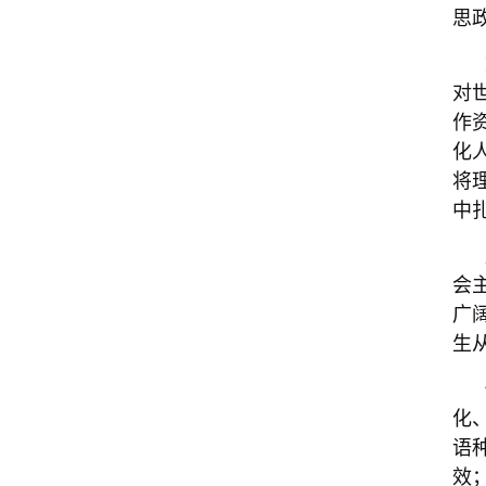
思
对
作
化
将
中
会
广
生
化
语
效