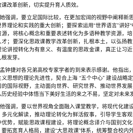
政课改革创新，切实提升育人质效。
她强调，要立足国际比较，在更加宏阔的视野中阐释新
世界理论和实践的重大创新；要探索运用“世界语言”讲好
资源，将核心概念和重要表述转化为多语种教学资源，培
人才；要深化思政课教学改革创新，扎根本土，以弘扬教
理论讲授转化为有意义、有温度的思政金课，真正让习近
扎根发芽。
孟钟捷对各兄弟高校专家学者的到来表示感谢。他指出
主义思想的理论先进性，契合上海 “五个中心” 建设战
阔的国际视野，主动面向世界、研究世界、推动世界发展
从历史经验中体悟当下美好生活的来之不易，坚定对未来
他强调，要以世界视角全面融入课堂教学，将现代化建
、多元化解读，推动理论转化为鲜活叙事，引导学生客观
种优势，赋能思政课程建设，将理论概念译介与国别文化
；要拓宽育人格局，建设“大思政课”体系，统筹整合校内