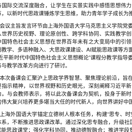
与国际交流深度融合，让学生在实景实践中感悟思想伟力
革，以新时代思政课锤炼学生思维，助力青年学子成长为
会议主旨发言环节由上海外国语大学马克思主义学院党
从世界历史视野、理论原创性、跨学科协同、实践教学创
中国特色社会主义思想在世界百年未有之大变局中的引领
例教学、多语种融入、大思政课建设、AI赋能思政课等方
习近平新时代中国特色社会主义思想概论”课程分教学指导
务与教学改革方向进行了研讨。
本次备课会汇聚沪上思政学界智慧、聚焦理论前沿，旨
要指示精神，以世界视野和历史眼光，深刻阐释习近平新
力。与会教师表示，将以此次备课会为契机，投身于新时
的伟大复兴培养更多堪当大任的时代新人，向世界讲好中
上海外国语大学锚定立德树人根本任务，构建“思专、时
体系，不断推进思政课改革。通过深化思专融合，升级社区
I赋能思政课堂；强化学科协同，推动德智融合；推进学段